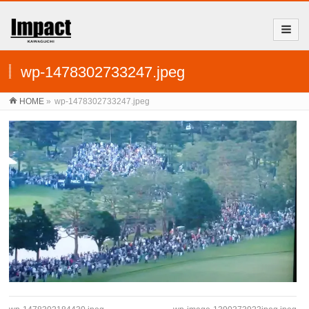
wp-1478302733247.jpeg
HOME
»
wp-1478302733247.jpeg