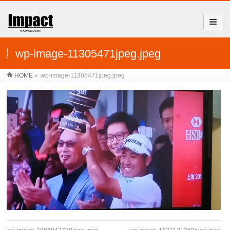
wp-image-11305471jpeg.jpeg
HOME
»
wp-image-11305471jpeg.jpeg