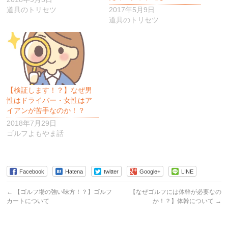
道具のトリセツ
2017年5月9日
道具のトリセツ
【検証します！？】なぜ男
性はドライバー・女性はア
イアンが苦手なのか！？
2018年7月29日
ゴルフよもやま話
Facebook
Hatena
twitter
Google+
LINE
←
【ゴルフ場の強い味方！？】ゴルフ
【なぜゴルフには体幹が必要なの
カートについて
か！？】体幹について
→