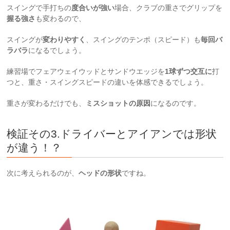
スイングで手打ちの
度合いが強い
場合、クラブの重さでグリップを
握る強さ
も変わるので、
スイングが
変わりやすく
、スイングのテンポ（スピード）も
毎回バ
ラバラ
になるでしょう。
練習場でフェアウェイウッドとサンドウエッジを
1球ずつ交互に
打
つと、重さ・スイングスピードの違いを体感できるでしょう。
重さが変わるだけでも、
ミスショットの原因
になるのです。
検証その3.ドライバーとアイアンでは形状
が違う！？
次に考えられるのが、
ヘッドの形状
ですね。