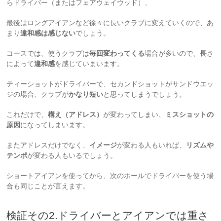
らドライバー（またはフェアウェイウッド）、
最後はロングアイアンなど徐々に長いクラブに変えていくので、あ
まり
違和感は感じない
でしょう。
コースでは、使うクラブは
毎回変わってくる
場合が多いので、長さ
によって
違和感
を感じていまいます。
ティーショットがドライバーで、セカンドショットがサンドウエッ
ジの場合、クラブが
かなり短い
と思ってしまうでしょう。
これだけで、
構え（アドレス）
が変わってしまい、
ミスショットの
原因
になってしまいます。
またアドレスだけでなく、
イメージ
が変わる人もいれば、
リズムや
テンポ
が変わる人もいるでしょう。
ショートアイアンを使ってから、次のホールでドライバーを使う場
合も同じことが言えます。
検証その2.ドライバーとアイアンでは重さ