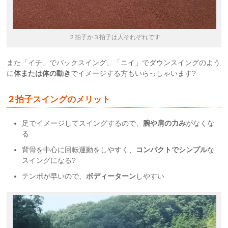
２拍子か３拍子は人それぞれです
また「イチ」でバックスイング、「
ニイ
」でダウンスイングのよう
に
体または体の動き
でイメージする方もいらっしゃいます?
２拍子スイングのメリット
足でイメージしてスイングするので、
腕や肩の力み
がなくな
る
背骨を中心に回転運動をしやすく、
コンパクトでシンプル
な
スイングになる?
テンポが早いので、
ボディーターン
しやすい