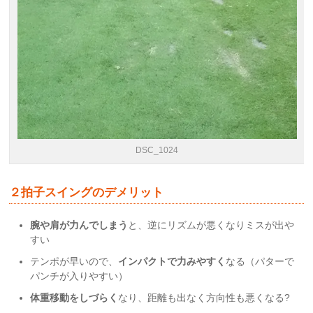
DSC_1024
２拍子スイングのデメリット
腕や肩が力んでしまう
と、逆にリズムが悪くなりミスが出や
すい
テンポが早いので、
インパクトで力みやすく
なる（パターで
パンチが入りやすい）
体重移動をしづらく
なり、距離も出なく方向性も悪くなる?