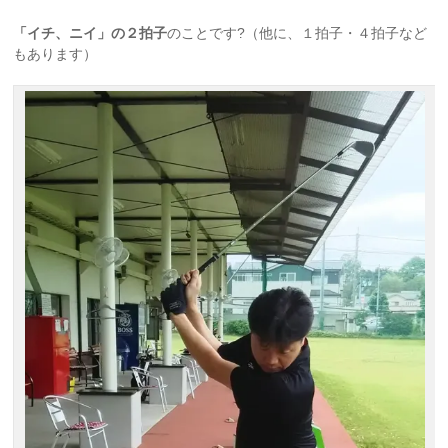
「イチ、ニイ」の２拍子
のことです?（他に、１拍子・４拍子など
もあります）