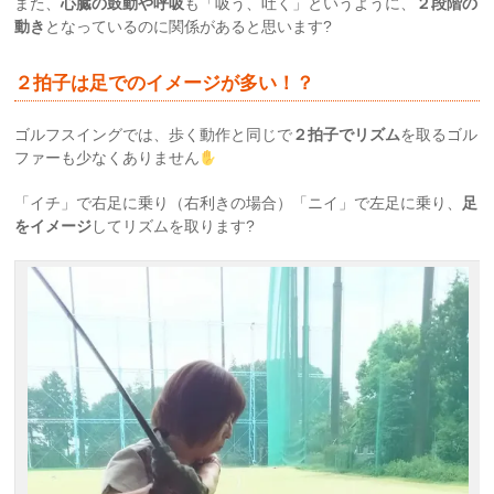
また、
心臓の鼓動や呼吸
も「吸う、吐く」というように、
２段階の
動き
となっているのに関係があると思います?
２拍子は足でのイメージが多い！？
ゴルフスイングでは、歩く動作と同じで
２拍子でリズム
を取るゴル
ファーも少なくありません
「
イチ
」で右足に乗り（右利きの場合）「ニイ」で左足に乗り、
足
をイメージ
してリズムを取ります?