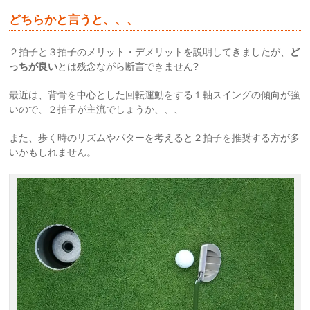
どちらかと言うと、、、
２拍子と３拍子のメリット・デメリットを説明してきましたが、
ど
っちが良い
とは残念ながら断言できません?
最近は、背骨を中心とした回転運動をする１軸スイングの傾向が強
いので、２拍子が主流でしょうか、、、
また、歩く時のリズムやパターを考えると２拍子
を推奨する方が多
いかもしれません。