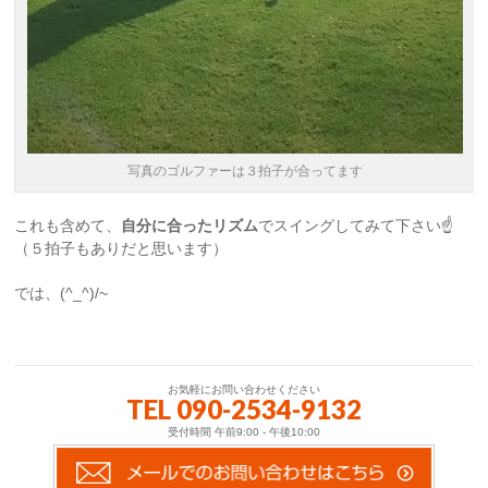
写真のゴルファーは３拍子が合ってます
これも含めて、
自分に合ったリズム
でスイングしてみて下さい☝
（
５拍子もありだと思います
）
では、(^_^)/~
お気軽にお問い合わせください
TEL 090-2534-9132
受付時間 午前9:00 - 午後10:00