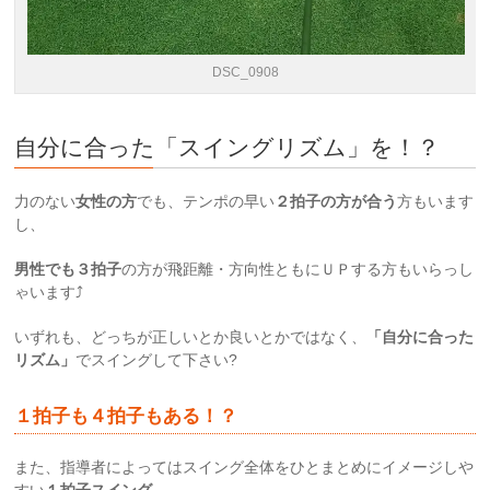
DSC_0908
自分に合った「スイングリズム」を！？
力のない
女性の方
でも、テンポの早い
２拍子の方が合う
方もいます
し、
男性でも３拍子
の方が飛距離・方向性ともにＵＰする方もいらっし
ゃいます⤴
いずれも、どっちが正しいとか良いとかではなく、
「
自分に合った
リズム
」
でスイングして下さい?
１拍子も４拍子もある！？
また、指導者によってはスイング全体をひとまとめにイメージしや
すい
１拍子スイング
、