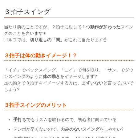
３拍子スイング
当たり前のことですが、２拍子に対して
１つ動作が加わった
スイン
グのことを言います✴
ゴルフでは、
切り返しの「間」
がこれに当たります☝
３拍子は体の動きイメージ！？
「イチ」でバックスイング、「ニイ」で間を取り、「サン」でダウ
ンスイングのように
体の動き
をイメージします?
足の動きで３拍子をイメージする方は、
まずいない
と言っていいで
しょう?
３拍子スイングのメリット
手打ちでも
リズムを取れるので、初心者に向いている
テンポが早くないので、
力みのないスイング
をしやすい?