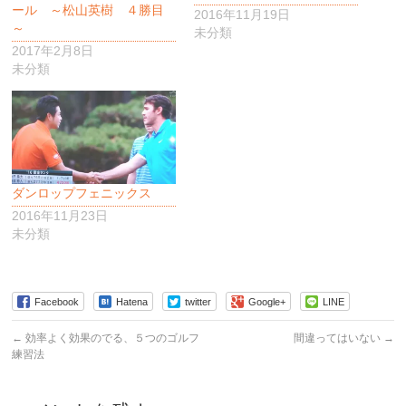
ール ～松山英樹 ４勝目
2016年11月19日
～
未分類
2017年2月8日
未分類
ダンロップフェニックス
2016年11月23日
未分類
Facebook
Hatena
twitter
Google+
LINE
←
効率よく効果のでる、５つのゴルフ
間違ってはいない
→
練習法