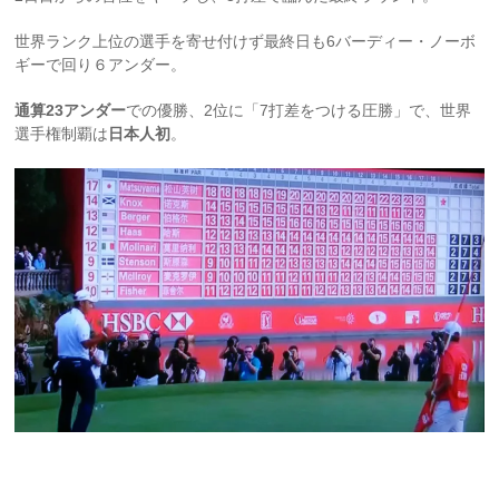
世界ランク上位の選手を寄せ付けず最終日も6バーディー・ノーボ
ギーで回り６アンダー。
通算23アンダー
での優勝、2位に「7打差をつける圧勝」で、世界
選手権制覇は
日本人初
。